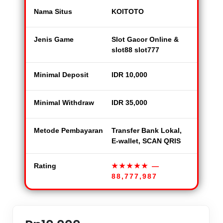
Nama Situs
KOITOTO
Jenis Game
Slot Gacor Online &
slot88 slot777
Minimal Deposit
IDR 10,000
Minimal Withdraw
IDR 35,000
Metode Pembayaran
Transfer Bank Lokal,
E-wallet, SCAN QRIS
Rating
★★★★★
—
88,777,987