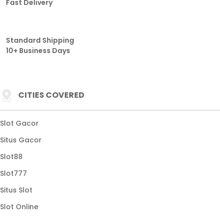
Fast Delivery
Standard Shipping
10+ Business Days
CITIES COVERED
Slot Gacor
Situs Gacor
Slot88
Slot777
Situs Slot
Slot Online