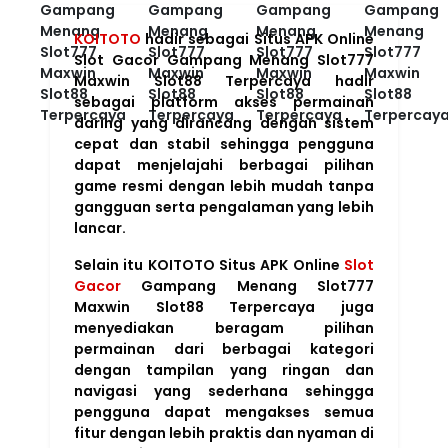
KOITOTO
hadir sebagai Situs APK Online
Slot Gacor Gampang Menang Slot777
Maxwin Slot88 Terpercaya hadir
sebagai platform akses permainan
daring yang dirancang dengan sistem
cepat dan stabil sehingga pengguna
dapat menjelajahi berbagai pilihan
game resmi dengan lebih mudah tanpa
gangguan serta pengalaman yang lebih
lancar.
Selain itu KOITOTO Situs APK Online
Slot
Gacor
Gampang Menang Slot777
Maxwin Slot88 Terpercaya juga
menyediakan beragam pilihan
permainan dari berbagai kategori
dengan tampilan yang ringan dan
navigasi yang sederhana sehingga
pengguna dapat mengakses semua
fitur dengan lebih praktis dan nyaman di